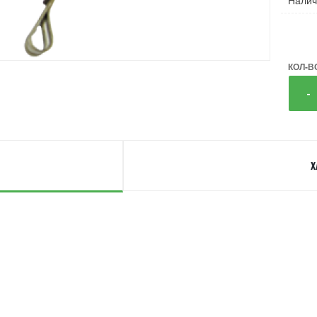
Налич
КОЛ-В
-
Х