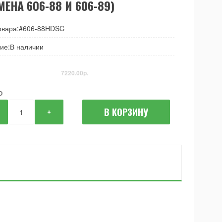
МЕНА 606-88 И 606-89)
овара:#606-88HDSC
ие:В наличии
7220.00р.
О
В КОРЗИНУ
+